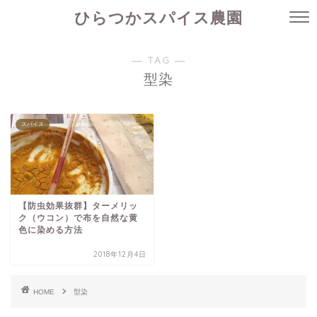
ひらつかスパイス農園
― TAG ―
型染
スパイス
【防虫効果抜群】ターメリッ
ク（ウコン）で布を自然な黄
色に染める方法
2018年12月4日
HOME
型染