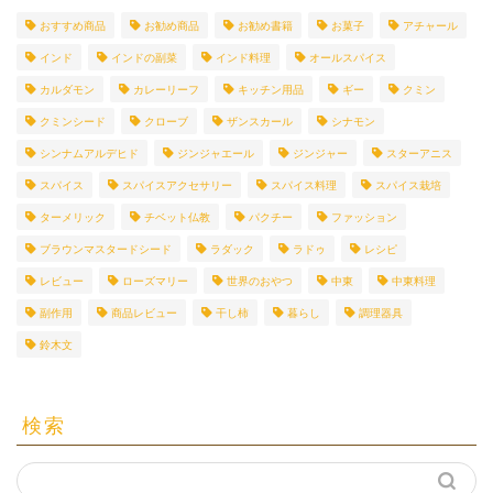
おすすめ商品
お勧め商品
お勧め書籍
お菓子
アチャール
インド
インドの副菜
インド料理
オールスパイス
カルダモン
カレーリーフ
キッチン用品
ギー
クミン
クミンシード
クローブ
ザンスカール
シナモン
シンナムアルデヒド
ジンジャエール
ジンジャー
スターアニス
スパイス
スパイスアクセサリー
スパイス料理
スパイス栽培
ターメリック
チベット仏教
パクチー
ファッション
ブラウンマスタードシード
ラダック
ラドゥ
レシピ
レビュー
ローズマリー
世界のおやつ
中東
中東料理
副作用
商品レビュー
干し柿
暮らし
調理器具
鈴木文
検索