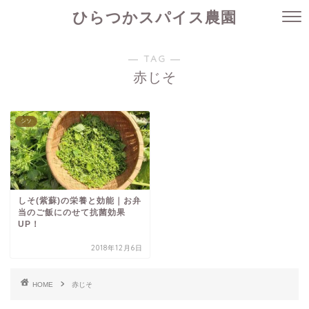
ひらつかスパイス農園
― TAG ―
赤じそ
シソ
しそ(紫蘇)の栄養と効能｜お弁
当のご飯にのせて抗菌効果
UP！
2018年12月6日
HOME
赤じそ