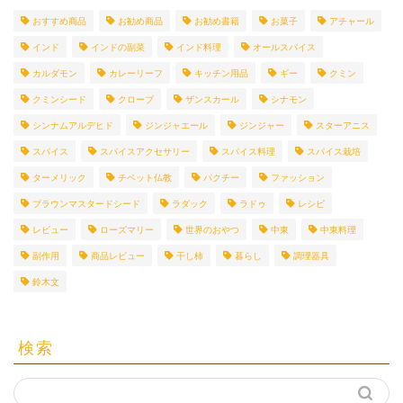
おすすめ商品
お勧め商品
お勧め書籍
お菓子
アチャール
インド
インドの副菜
インド料理
オールスパイス
カルダモン
カレーリーフ
キッチン用品
ギー
クミン
クミンシード
クローブ
ザンスカール
シナモン
シンナムアルデヒド
ジンジャエール
ジンジャー
スターアニス
スパイス
スパイスアクセサリー
スパイス料理
スパイス栽培
ターメリック
チベット仏教
パクチー
ファッション
ブラウンマスタードシード
ラダック
ラドゥ
レシピ
レビュー
ローズマリー
世界のおやつ
中東
中東料理
副作用
商品レビュー
干し柿
暮らし
調理器具
鈴木文
検索