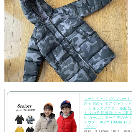
コート キッズ ダウンコート 
の子 男の子 ボア ジャケット
ート キッズアウター 冬服 防
ト 女の子 防風 秋 キッズ服 
い ガールズ ボーイ 男の子 
アウター 90cm 100cm 110c
130cm
価格：3,880円（税込、送料