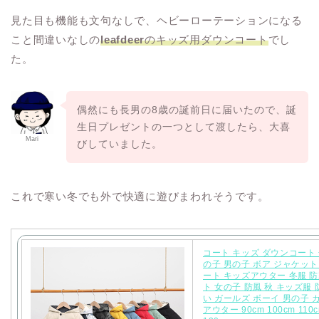
見た目も機能も文句なしで、ヘビーローテーションになる
こと間違いなしの
leafdeer
のキッズ用ダウンコート
でし
た。
偶然にも長男の8歳の誕前日に届いたので、誕
生日プレゼントの一つとして渡したら、大喜
Mari
びしていました。
これで寒い冬でも外で快適に遊びまわれそうです。
コート キッズ ダウンコート 
の子 男の子 ボア ジャケット
ート キッズアウター 冬服 防
ト 女の子 防風 秋 キッズ服 
い ガールズ ボーイ 男の子 
アウター 90cm 100cm 110c