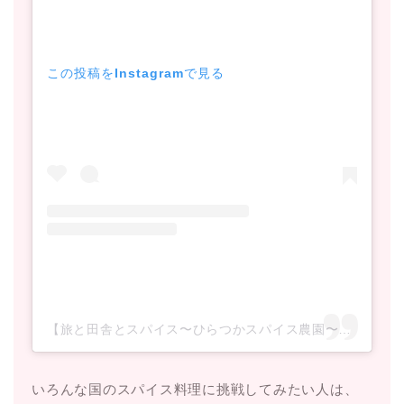
この投稿をInstagramで見る
【旅と田舎とスパイス〜ひらつかスパイス農園〜】ミウラ マリ(@hiratsuka_spice_farm)がシェアした投稿
いろんな国のスパイス料理に挑戦してみたい人は、