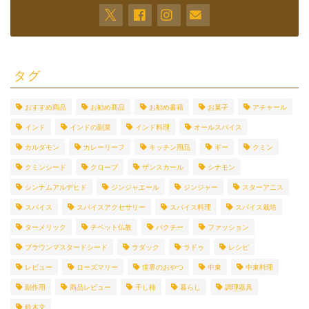
タグ
おすすめ商品
お勧め商品
お勧め書籍
お菓子
アチャール
インド
インドの副菜
インド料理
オールスパイス
カルダモン
カレーリーフ
キッチン用品
ギー
クミン
クミンシード
クローブ
ザンスカール
シナモン
シンナムアルデヒド
ジンジャエール
ジンジャー
スターアニス
スパイス
スパイスアクセサリー
スパイス料理
スパイス栽培
ターメリック
チベット仏教
パクチー
ファッション
ブラウンマスタードシード
ラダック
ラドゥ
レシピ
レビュー
ローズマリー
世界のおやつ
中東
中東料理
副作用
商品レビュー
干し柿
暮らし
調理器具
鈴木文