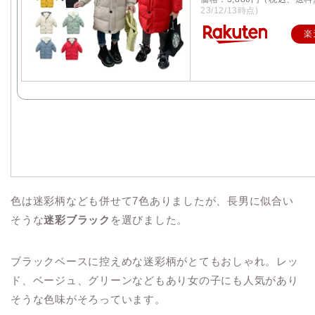
23/12/13時点)
楽
色は迷彩柄なども併せて7色ありましたが、長男に似合い
そうな
迷彩ブラック
を選びました。
ブラックベースに控えめな迷彩柄がとてもおしゃれ。レッ
ド、ベージュ、グリーンなどもあり女の子にも人気があり
そうな色味がそろっています。