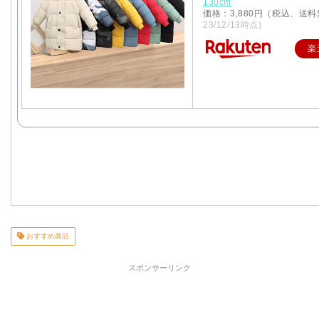
130cm
価格：3,880円（税込、送料
23/12/13時点)
楽
おすすめ商品
スポンサーリンク