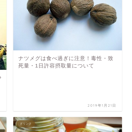
ナツメグは食べ過ぎに注意！毒性・致
死量・1日許容摂取量について
や
子
日
2019年1月21日
ドリンク