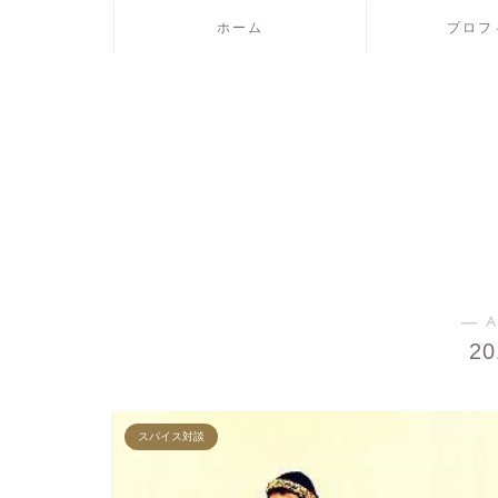
ホーム
プロフ
― A
2
スパイス対談