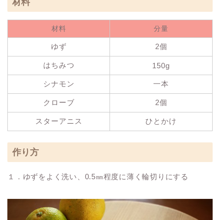
材料
材料
分量
ゆず
2個
はちみつ
150g
シナモン
一本
クローブ
2個
スターアニス
ひとかけ
作り方
１．ゆずをよく洗い、0.5㎜程度に薄く輪切りにする