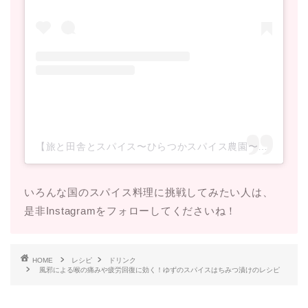
【旅と田舎とスパイス〜ひらつかスパイス農園〜】ミウラ マリ(@hiratsuka_spice_farm)がシェアした投稿
いろんな国のスパイス料理に挑戦してみたい人は、
是非Instagramをフォローしてくださいね！
HOME
レシピ
ドリンク
風邪による喉の痛みや疲労回復に効く！ゆずのスパイスはちみつ漬けのレシピ