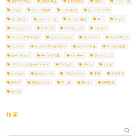
おすすめ商品
お勧め商品
お勧め書籍
お菓子
アチャール
インド
インドの副菜
インド料理
オールスパイス
カルダモン
カレーリーフ
キッチン用品
ギー
クミン
クミンシード
クローブ
ザンスカール
シナモン
シンナムアルデヒド
ジンジャエール
ジンジャー
スターアニス
スパイス
スパイスアクセサリー
スパイス料理
スパイス栽培
ターメリック
チベット仏教
パクチー
ファッション
ブラウンマスタードシード
ラダック
ラドゥ
レシピ
レビュー
ローズマリー
世界のおやつ
中東
中東料理
副作用
商品レビュー
干し柿
暮らし
調理器具
鈴木文
検索