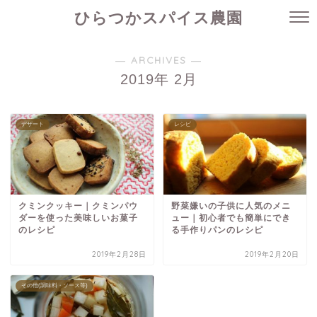
ひらつかスパイス農園
― ARCHIVES ―
2019年 2月
デザート
レシピ
クミンクッキー｜クミンパウ
野菜嫌いの子供に人気のメニ
ダーを使った美味しいお菓子
ュー｜初心者でも簡単にでき
のレシピ
る手作りパンのレシピ
2019年2月28日
2019年2月20日
その他(調味料・ソース等)