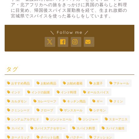
ア・北アフリカへの旅をきっかけに異国の暮らしと料理
に目覚め、帰国後スパイス屋勤務を経て、生まれ故郷の
宮城県でスパイスを使った暮らしをしています。
＼ Follow me ／
タグ
おすすめ商品
お勧め商品
お勧め書籍
お菓子
アチャール
インド
インドの副菜
インド料理
オールスパイス
カルダモン
カレーリーフ
キッチン用品
ギー
クミン
クミンシード
クローブ
ザンスカール
シナモン
シンナムアルデヒド
ジンジャエール
ジンジャー
スターアニス
スパイス
スパイスアクセサリー
スパイス料理
スパイス栽培
ターメリック
チベット仏教
パクチー
ファッション