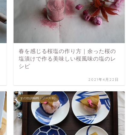
春を感じる桜塩の作り方｜余った桜の
塩漬けで作る美味しい桜風味の塩のレ
シピ
日
2021年4月22日
その他(調味料・ソース等)