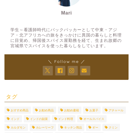
Mari
スパイスアーティスト
学生～看護師時代にバックパッカーとして中東・アジ
ア・北アフリカへの旅をきっかけに異国の暮らしと料理
に目覚め、帰国後スパイス屋勤務を経て、生まれ故郷の
宮城県でスパイスを使った暮らしをしています。
＼ Follow me ／
タグ
おすすめ商品
お勧め商品
お勧め書籍
お菓子
アチャール
インド
インドの副菜
インド料理
オールスパイス
カルダモン
カレーリーフ
キッチン用品
ギー
クミン