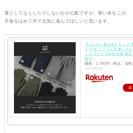
落としてなくしたりしないかが心配ですが、寒い冬をこの
手袋をはめて外で元気に遊んでほしいと思います。
【ふんわり裏起毛】キッズ 手
子 子供 シンプル 定番 [ グ
くろ 子ども 5本指 防寒 裏
便可]
価格：1,780円（税込、送料
12/13時点)
楽