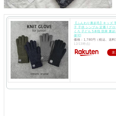
【ふんわり裏起毛】キッズ 手
子 子供 シンプル 定番 [ グ
くろ 子ども 5本指 防寒 裏
便可]
価格：1,780円（税込、送料
12/13時点)
楽