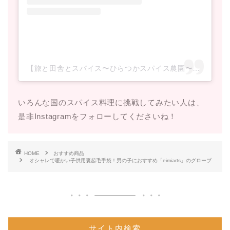
【旅と田舎とスパイス〜ひらつかスパイス農園〜】ミウラ マリ(@hiratsuka_spice_farm)がシェアした投稿
いろんな国のスパイス料理に挑戦してみたい人は、
是非Instagramをフォローしてくださいね！
HOME
おすすめ商品
オシャレで暖かい子供用裏起毛手袋！男の子におすすめ「eimiarts」のグローブ
サイト内検索