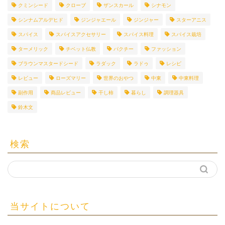
クミンシード
クローブ
ザンスカール
シナモン
シンナムアルデヒド
ジンジャエール
ジンジャー
スターアニス
スパイス
スパイスアクセサリー
スパイス料理
スパイス栽培
ターメリック
チベット仏教
パクチー
ファッション
ブラウンマスタードシード
ラダック
ラドゥ
レシピ
レビュー
ローズマリー
世界のおやつ
中東
中東料理
副作用
商品レビュー
干し柿
暮らし
調理器具
鈴木文
検索
当サイトについて