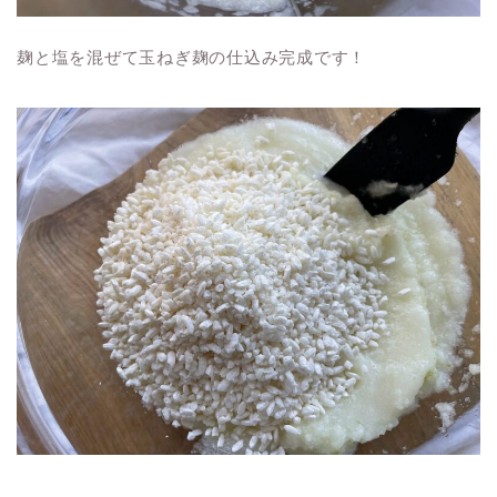
麹と塩を混ぜて玉ねぎ麹の仕込み完成です！