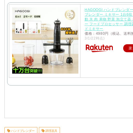
HAGOOGI ハンドブレンダ
ブレンダー ミキサー 1台6役 
動 氷 肉 果物 野菜 泡立て器
ー フードプロセッサー 調理
ドミキサー
価格：4980円（税込、送料
3/1/22時点)
楽
ハンドブレンダー
調理器具