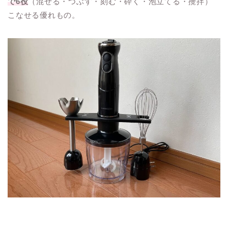
で6役
（混ぜる・つぶす・刻む・砕く・泡立てる・攪拌）
こなせる優れもの。