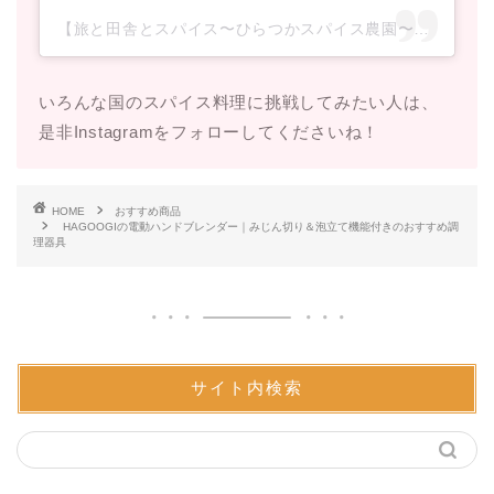
【旅と田舎とスパイス〜ひらつかスパイス農園〜】ミウラ マリ(@hiratsuka_spice_farm)がシェアした投稿
いろんな国のスパイス料理に挑戦してみたい人は、
是非Instagramをフォローしてくださいね！
HOME
おすすめ商品
HAGOOGIの電動ハンドブレンダー｜みじん切り＆泡立て機能付きのおすすめ調
理器具
サイト内検索