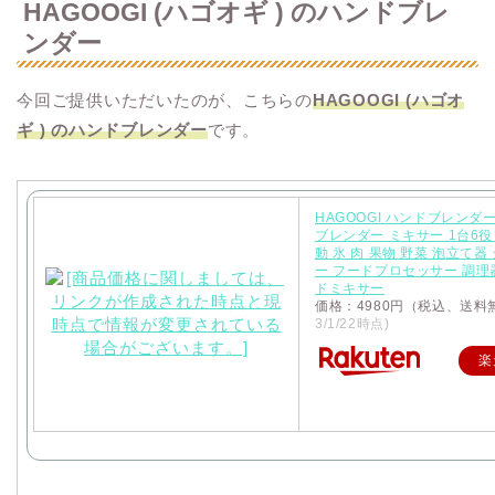
HAGOOGI (ハゴオギ ) のハンドブレ
ンダー
今回ご提供いただいたのが、こちらの
HAGOOGI (ハゴオ
ギ ) のハンドブレンダー
です。
HAGOOGI ハンドブレンダ
ブレンダー ミキサー 1台6役 
動 氷 肉 果物 野菜 泡立て器
ー フードプロセッサー 調理
ドミキサー
価格：4980円（税込、送料
3/1/22時点)
楽