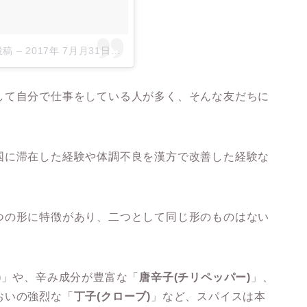
た投稿
–
2017年 7月月31日午後7時06分PDT
して自分で仕事をしている人が多く、そんな友だちに
国に滞在した経験や体調不良を漢方で改善した経験な
つの形に特徴があり、二つとして同じ形のものはない
)
」や、辛み成分が豊富な「
唐辛子(チリペッパー)
」、
おいの強烈な「
丁子(クローブ)
」など、スパイスは本