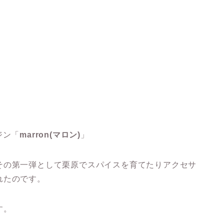
ジン「
marron(マロン)
」
その第一弾として栗原でスパイスを育てたりアクセサ
れたのです。
す。