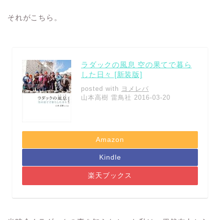
それがこちら。
ラダックの風息 空の果てで暮ら
した日々 [新装版]
posted with
ヨメレバ
山本高樹 雷鳥社 2016-03-20
Amazon
Kindle
楽天ブックス