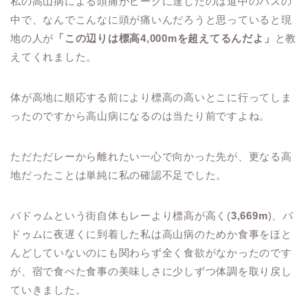
私の高山病による頭痛がピークに達したのは道中のバスの
中で、なんでこんなに頭が痛いんだろうと思っていると現
地の人が
「この辺りは標高4,000mを超えてるんだよ」
と教
えてくれました。
体が高地に順応する前により標高の高いとこに行ってしま
ったのですから高山病になるのは当たり前ですよね。
ただただレーから離れたい一心で向かった先が、更なる高
地だったことは単純に私の確認不足でした。
パドゥムという街自体もレーより標高が高く(
3,669m
)、パ
ドゥムに夜遅くに到着した私は高山病のためか食事をほと
んどしていないのにも関わらず全く食欲がなかったのです
が、宿で食べた食事の美味しさに少しずつ体調を取り戻し
ていきました。