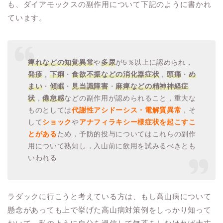
も、ダイアモックスの副作用について下記のように書かれ
ています。
痺れなどの知覚異常
や
多尿
が5％以上に認められ，
発疹
，
下痢
・
食欲不振
などの消化器症状
，
頭痛
・
め
まい
・
傾眠
・
見当識障害
・
麻痺などの精神神経症
状
，
倦怠感
などの副作用が認められること，重大な
ものとしては
代謝性アシドーシス・電解質異常
，そ
して
ショック
や
ア
ナフィラキシー様症状を起こすこ
とがある
ため，予防的投与についてはこれらの副作
用について熟知し，入山前に飲用を試みるべきとも
いわれる
ラダックに行こうと考えている方は、もし高山病について
懸念があっても上で挙げた高山病対策例をしっかり知って