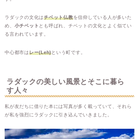
ラダックの文化は
チベット仏教
を信仰している人が多いた
め、
小チベット
とも呼ばれ、チベットの文化とよく似てい
る言われています。
中心都市は
レー(Leh)
という町です。
ラダックの美しい風景とそこに暮ら
す人々
私が友だちに借りた本には写真が多く載っていて、それら
が私を強烈にラダックに引き込んでいきました。