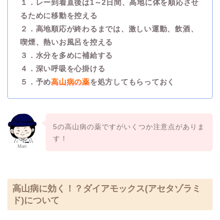
１．レー到着直後は1～2日間、高地に体を順応させ
るために移動を控える
２．高地順応が終わるまでは、激しい運動、飲酒、
喫煙、熱いお風呂を控える
３．水分を多めに補給する
４．深い呼吸を心掛ける
５．予め
高山病の薬
を処方してもらっておく
5の高山病の薬ですがいくつか注意点がありま
す！
Mari
高山病に効く！？ダイアモックス(アセタゾラミ
ド)について