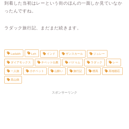
到着した当初はレーという街のほんの一面しか見ていなか
ったんですね。
ラダック旅行記、まだまだ続きます。
Ladakh
Leh
インド
ザンスカール
ジュレー
ダイアモックス
チベット仏教
パドゥム
ラダック
レー
一人旅
小チベット
山酔い
旅行記
標高
高地順応
高山病
スポンサーリンク