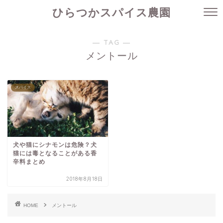
ひらつかスパイス農園
― TAG ―
メントール
スパイス
犬や猫にシナモンは危険？犬
猫には毒となることがある香
辛料まとめ
2018年8月18日
HOME
メントール