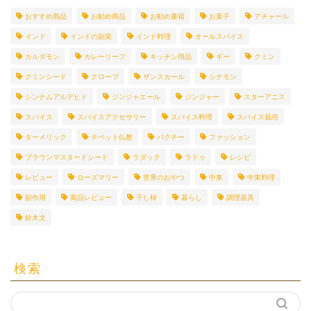
おすすめ商品
お勧め商品
お勧め書籍
お菓子
アチャール
インド
インドの副菜
インド料理
オールスパイス
カルダモン
カレーリーフ
キッチン用品
ギー
クミン
クミンシード
クローブ
ザンスカール
シナモン
シンナムアルデヒド
ジンジャエール
ジンジャー
スターアニス
スパイス
スパイスアクセサリー
スパイス料理
スパイス栽培
ターメリック
チベット仏教
パクチー
ファッション
ブラウンマスタードシード
ラダック
ラドゥ
レシピ
レビュー
ローズマリー
世界のおやつ
中東
中東料理
副作用
商品レビュー
干し柿
暮らし
調理器具
鈴木文
検索