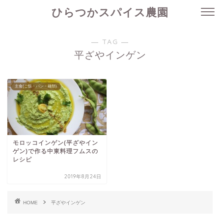
ひらつかスパイス農園
― TAG ―
平ざやインゲン
主食(ご飯・パン・麺類)
モロッコインゲン(平ざやイン
ゲン)で作る中東料理フムスの
レシピ
2019年8月24日
HOME
平ざやインゲン