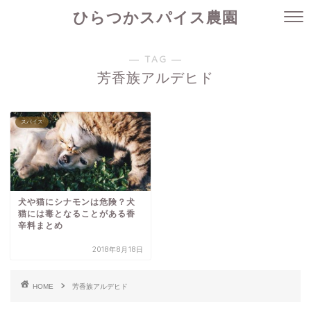
ひらつかスパイス農園
― TAG ―
芳香族アルデヒド
スパイス
犬や猫にシナモンは危険？犬
猫には毒となることがある香
辛料まとめ
2018年8月18日
HOME
芳香族アルデヒド