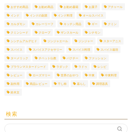
おすすめ商品
お勧め商品
お勧め書籍
お菓子
アチャール
インド
インドの副菜
インド料理
オールスパイス
カルダモン
カレーリーフ
キッチン用品
ギー
クミン
クミンシード
クローブ
ザンスカール
シナモン
シンナムアルデヒド
ジンジャエール
ジンジャー
スターアニス
スパイス
スパイスアクセサリー
スパイス料理
スパイス栽培
ターメリック
チベット仏教
パクチー
ファッション
ブラウンマスタードシード
ラダック
ラドゥ
レシピ
レビュー
ローズマリー
世界のおやつ
中東
中東料理
副作用
商品レビュー
干し柿
暮らし
調理器具
鈴木文
検索