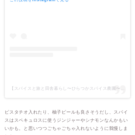
【スパイスと旅と田舎暮らし〜ひらつかスパイス農園〜@宮城県】ミウラ マリ(@hiratsuka_spice_farm)がシェアした投稿
ピスタチオ入れたり、柚子ピールも良さそうだし、スパイ
スはスペキュロスに使うジンジャーやシナモンなんかもい
いかも。と思いつつごちゃごちゃ入れないように我慢しま