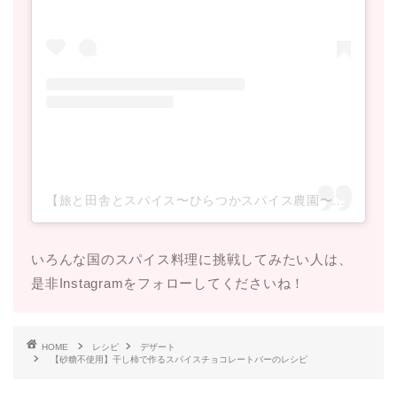
【旅と田舎とスパイス〜ひらつかスパイス農園〜】ミウラ マリ(@hiratsuka_spice_farm)がシェアした投稿
いろんな国のスパイス料理に挑戦してみたい人は、
是非Instagramをフォローしてくださいね！
HOME
レシピ
デザート
【砂糖不使用】干し柿で作るスパイスチョコレートバーのレシピ