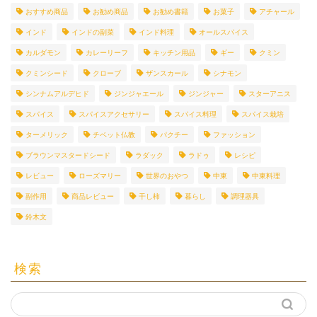
おすすめ商品
お勧め商品
お勧め書籍
お菓子
アチャール
インド
インドの副菜
インド料理
オールスパイス
カルダモン
カレーリーフ
キッチン用品
ギー
クミン
クミンシード
クローブ
ザンスカール
シナモン
シンナムアルデヒド
ジンジャエール
ジンジャー
スターアニス
スパイス
スパイスアクセサリー
スパイス料理
スパイス栽培
ターメリック
チベット仏教
パクチー
ファッション
ブラウンマスタードシード
ラダック
ラドゥ
レシピ
レビュー
ローズマリー
世界のおやつ
中東
中東料理
副作用
商品レビュー
干し柿
暮らし
調理器具
鈴木文
検索