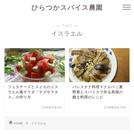
ひらつかスパイス農園
― TAG ―
イスラエル
レシピ
レシピ
フェタチーズとスイカのイス
パレスチナ料理マクルベ｜夏
ラエル風サラダ「ヤズサラタ
野菜とスパイスで作る異国の
ス」の作り方
郷土料理のレシピ
2018年9月4日
2018年8月25日
HOME
イスラエル