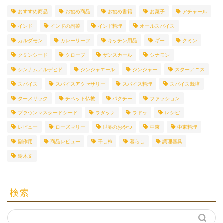
おすすめ商品
お勧め商品
お勧め書籍
お菓子
アチャール
インド
インドの副菜
インド料理
オールスパイス
カルダモン
カレーリーフ
キッチン用品
ギー
クミン
クミンシード
クローブ
ザンスカール
シナモン
シンナムアルデヒド
ジンジャエール
ジンジャー
スターアニス
スパイス
スパイスアクセサリー
スパイス料理
スパイス栽培
ターメリック
チベット仏教
パクチー
ファッション
ブラウンマスタードシード
ラダック
ラドゥ
レシピ
レビュー
ローズマリー
世界のおやつ
中東
中東料理
副作用
商品レビュー
干し柿
暮らし
調理器具
鈴木文
検索