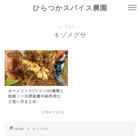
ひらつかスパイス農園
― TAG ―
キゾメグサ
スパイス
ターメリック(ウコン)の種類と
効能｜一日摂取量や副作用な
ど使い方まとめ
2018年12月3日
HOME
キゾメグサ