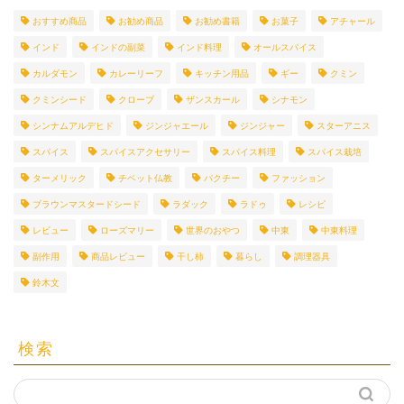
おすすめ商品
お勧め商品
お勧め書籍
お菓子
アチャール
インド
インドの副菜
インド料理
オールスパイス
カルダモン
カレーリーフ
キッチン用品
ギー
クミン
クミンシード
クローブ
ザンスカール
シナモン
シンナムアルデヒド
ジンジャエール
ジンジャー
スターアニス
スパイス
スパイスアクセサリー
スパイス料理
スパイス栽培
ターメリック
チベット仏教
パクチー
ファッション
ブラウンマスタードシード
ラダック
ラドゥ
レシピ
レビュー
ローズマリー
世界のおやつ
中東
中東料理
副作用
商品レビュー
干し柿
暮らし
調理器具
鈴木文
検索