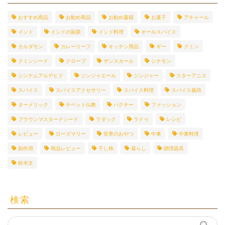
おすすめ商品
お勧め商品
お勧め書籍
お菓子
アチャール
インド
インドの副菜
インド料理
オールスパイス
カルダモン
カレーリーフ
キッチン用品
ギー
クミン
クミンシード
クローブ
ザンスカール
シナモン
シンナムアルデヒド
ジンジャエール
ジンジャー
スターアニス
スパイス
スパイスアクセサリー
スパイス料理
スパイス栽培
ターメリック
チベット仏教
パクチー
ファッション
ブラウンマスタードシード
ラダック
ラドゥ
レシピ
レビュー
ローズマリー
世界のおやつ
中東
中東料理
副作用
商品レビュー
干し柿
暮らし
調理器具
鈴木文
検索