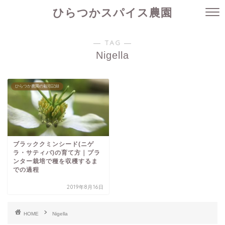
ひらつかスパイス農園
― TAG ―
Nigella
ひらつか農園の栽培記録
ブラッククミンシード(ニゲ
ラ・サティバ)の育て方｜プラ
ンター栽培で種を収穫するま
での過程
2019年8月16日
HOME
Nigella