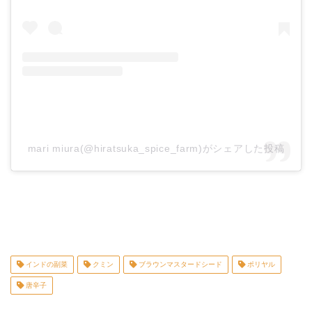
mari miura(@hiratsuka_spice_farm)がシェアした投稿
インドの副菜
クミン
ブラウンマスタードシード
ポリヤル
唐辛子