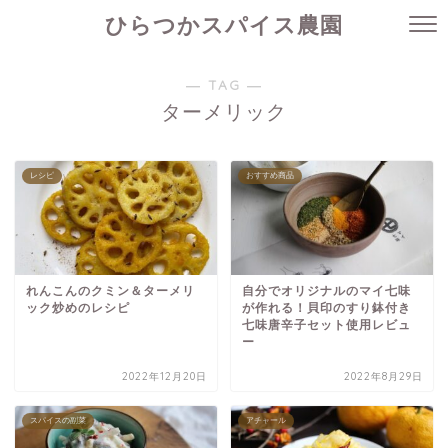
ひらつかスパイス農園
― TAG ―
ターメリック
レシピ
おすすめ商品
れんこんのクミン＆ターメリ
自分でオリジナルのマイ七味
ック炒めのレシピ
が作れる！貝印のすり鉢付き
七味唐辛子セット使用レビュ
ー
2022年12月20日
2022年8月29日
スパイスの副菜
アチャール