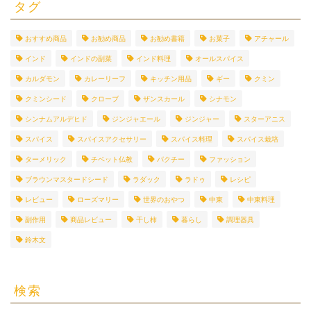
タグ
おすすめ商品
お勧め商品
お勧め書籍
お菓子
アチャール
インド
インドの副菜
インド料理
オールスパイス
カルダモン
カレーリーフ
キッチン用品
ギー
クミン
クミンシード
クローブ
ザンスカール
シナモン
シンナムアルデヒド
ジンジャエール
ジンジャー
スターアニス
スパイス
スパイスアクセサリー
スパイス料理
スパイス栽培
ターメリック
チベット仏教
パクチー
ファッション
ブラウンマスタードシード
ラダック
ラドゥ
レシピ
レビュー
ローズマリー
世界のおやつ
中東
中東料理
副作用
商品レビュー
干し柿
暮らし
調理器具
鈴木文
検索