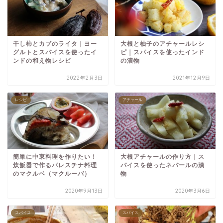
干し柿とカブのライタ｜ヨー
大根と柚子のアチャールレシ
グルトとスパイスを使ったイ
ピ｜スパイスを使ったインド
ンドの和え物レシピ
の漬物
2022年2月3日
2021年12月9日
レシピ
アチャール
簡単に中東料理を作りたい！
大根アチャールの作り方｜ス
炊飯器で作るパレスチナ料理
パイスを使ったネパールの漬
のマクルベ（マクルーバ）
物
2020年9月13日
2020年3月6日
スパイス
スパイス